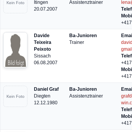
Itingen
Assistenztrainer
lena
Kein Foto
20.07.2007
Tele
Mobi
+417
Davide
Ba-Junioren
Emai
Teixeira
Trainer
davi
Peixoto
gmai
Sissach
Tele
06.08.2007
+417
Mobi
+417
Daniel Graf
Ba-Junioren
Emai
Diegten
Assistenztrainer
graf
Kein Foto
12.12.1980
win.
Tele
Mobi
+417