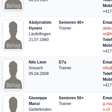
Mobi
+417
Abdyrrahim
Senioren 40+
Emai
Hyseni
Trainer
abdu
Läufelfingen
ni@h
21.07.1980
Tele
Mobi
+417
Nils Liem
D7a
Emai
Sissach
Trainer
nils@
05.04.2008
Tele
Mobi
+417
Giuseppe
Senioren 50+
Emai
Manzi
Trainer
g.ma
Gelterkinden
n.ch