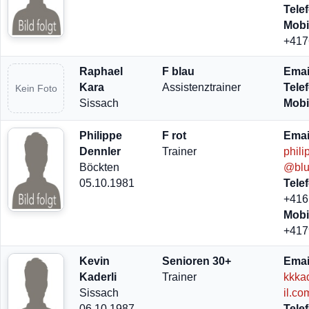
Tele
Mobi
+417
Raphael
F blau
Emai
Kara
Assistenztrainer
Tele
Kein Foto
Sissach
Mobi
Philippe
F rot
Emai
Dennler
Trainer
phili
Böckten
@blu
05.10.1981
Tele
+416
Mobi
+417
Kevin
Senioren 30+
Emai
Kaderli
Trainer
kkka
Sissach
il.co
06.10.1987
Tele