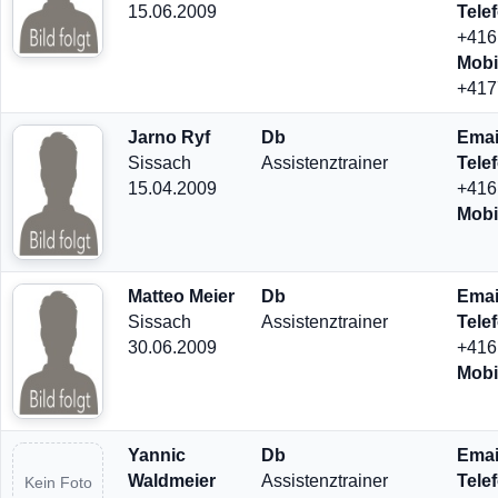
15.06.2009
Tele
+416
Mobi
+417
Jarno Ryf
Db
Emai
Sissach
Assistenztrainer
Tele
15.04.2009
+416
Mobi
Matteo Meier
Db
Emai
Sissach
Assistenztrainer
Tele
30.06.2009
+416
Mobi
Yannic
Db
Emai
Waldmeier
Assistenztrainer
Tele
Kein Foto