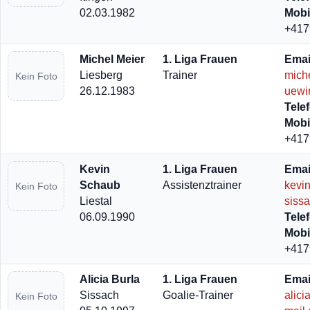
02.03.1982
Mobi
+417
Michel Meier
1. Liga Frauen
Emai
Liesberg
Trainer
mich
Kein Foto
26.12.1983
uewi
Tele
Mobi
+417
Kevin
1. Liga Frauen
Emai
Schaub
Assistenztrainer
kevi
Kein Foto
Liestal
siss
06.09.1990
Tele
Mobi
+417
Alicia Burla
1. Liga Frauen
Emai
Sissach
Goalie-Trainer
alici
Kein Foto