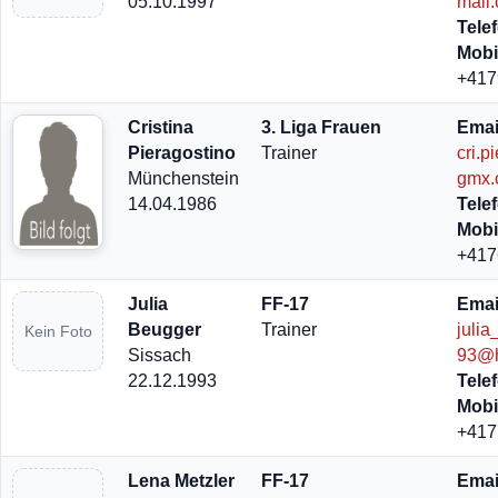
05.10.1997
mail
Tele
Mobi
+417
Cristina
3. Liga Frauen
Emai
Pieragostino
Trainer
cri.p
Münchenstein
gmx.
14.04.1986
Tele
Mobi
+417
Julia
FF-17
Emai
Beugger
Trainer
juli
Kein Foto
Sissach
93@h
22.12.1993
Tele
Mobi
+417
Lena Metzler
FF-17
Emai