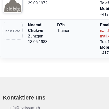
29.09.1972
Tele
Mobi
+417
Nnamdi
D7b
Emai
Chukwu
Trainer
nand
Kein Foto
Zunzgen
mail
13.05.1988
Tele
Mobi
+417
Kontaktiere uns
info@svsissach.ch