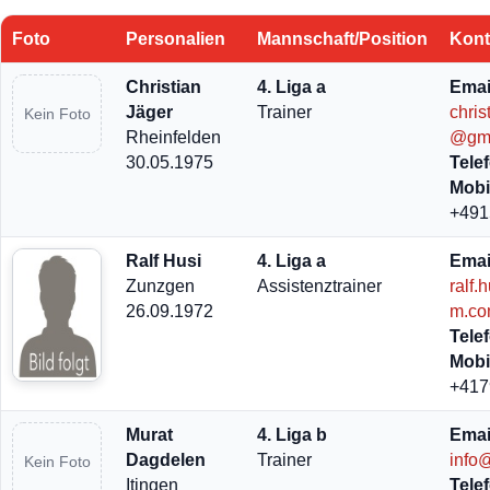
Foto
Personalien
Mannschaft/Position
Kont
Christian
4. Liga a
Emai
Jäger
Trainer
chri
Kein Foto
Rheinfelden
@gm
30.05.1975
Tele
Mobi
+491
Ralf Husi
4. Liga a
Emai
Zunzgen
Assistenztrainer
ralf
26.09.1972
m.c
Tele
Mobi
+417
Murat
4. Liga b
Emai
Dagdelen
Trainer
info
Kein Foto
Itingen
Tele