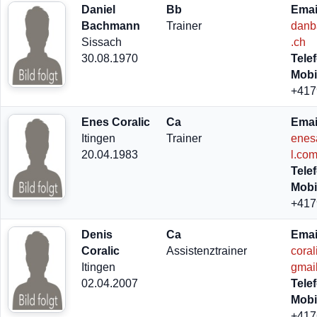
Daniel
Bb
Emai
Bachmann
Trainer
danb
Sissach
.ch
30.08.1970
Tele
Mobi
+417
Enes Coralic
Ca
Emai
Itingen
Trainer
enes
20.04.1983
l.co
Tele
Mobi
+417
Denis
Ca
Emai
Coralic
Assistenztrainer
cora
Itingen
gmai
02.04.2007
Tele
Mobi
+417