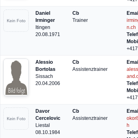
Daniel
Cb
Emai
Irminger
Trainer
irmi
Kein Foto
Itingen
n.ch
20.08.1971
Tele
Mobi
+417
Alessio
Cb
Emai
Bortolas
Assistenztrainer
ales
Sissach
and.
20.04.2006
Tele
Mobi
+417
Davor
Cb
Emai
Cercelovic
Assistenztrainer
okor
Kein Foto
Liestal
h
08.10.1984
Tele