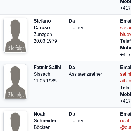
Mobi
+417
Stefano
Da
Emai
Caruso
Trainer
stef
Zunzgen
blue
20.03.1979
Tele
Mobi
+417
Fatmir Salihi
Da
Emai
Sissach
Assistenztrainer
sali
11.05.1985
ail.c
Tele
Mobi
+417
Noah
Db
Emai
Schneider
Trainer
noah
Böckten
@out