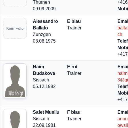
Thürnen
+416
09.09.2009
Mobi
Alessandro
E blau
Emai
Ballato
Trainer
ball
Kein Foto
Zunzgen
ch
03.06.1975
Tele
Mobi
+417
Naim
E rot
Emai
Budakova
Trainer
naim
Sissach
3@gm
05.12.1982
Tele
Mobi
+417
Safet Musliu
F blau
Emai
Sissach
Trainer
ario
22.09.1981
owsl